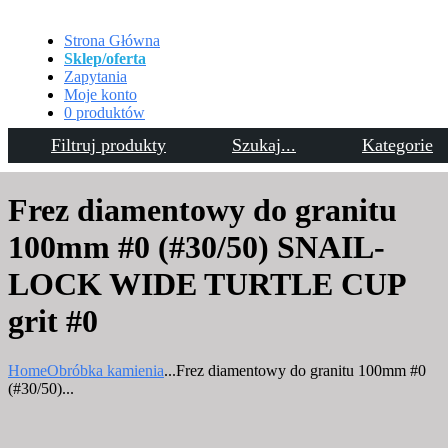
Strona Główna
Sklep/oferta
Zapytania
Moje konto
0 produktów
Filtruj produkty
Szukaj...
Kategorie
Kontakt
Frez diamentowy do granitu
100mm #0 (#30/50) SNAIL-
LOCK WIDE TURTLE CUP
grit #0
Home
Obróbka kamienia
...
Frez diamentowy do granitu 100mm #0
(#30/50)...