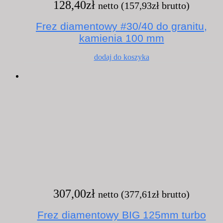
128,40
zł
netto (
157,93
zł
brutto)
Frez diamentowy #30/40 do granitu,
kamienia 100 mm
dodaj do koszyka
307,00
zł
netto (
377,61
zł
brutto)
Frez diamentowy BIG 125mm turbo