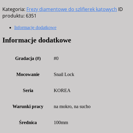
do
Kategoria:
Frezy diamentowe do szlifierek kątowych
ID
granitu
produktu:
6351
100mm
#0
Informacje dodatkowe
(#30/50)
Informacje dodatkowe
SNAIL-
LOCK
WIDE
Gradacja (#)
#0
TURTLE
CUP
Mocowanie
Snail Lock
grit
#0
Seria
KOREA
Warunki pracy
na mokro, na sucho
Średnica
100mm