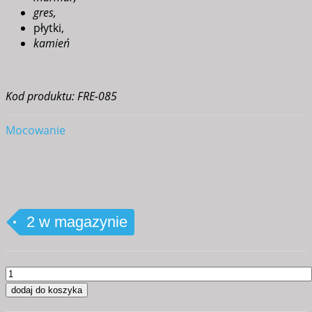
gres,
płytki,
kamień
Kod produktu: FRE-085
Mocowanie
2 w magazynie
ilość
Frez
dodaj do koszyka
diamentowy