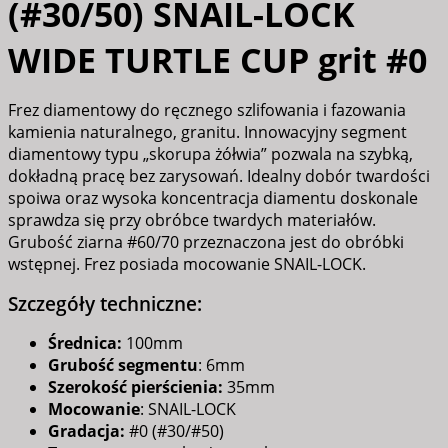
(#30/50) SNAIL-LOCK
WIDE TURTLE CUP grit #0
Frez diamentowy do ręcznego szlifowania i fazowania
kamienia naturalnego, granitu. Innowacyjny segment
diamentowy typu „skorupa żółwia” pozwala na szybką,
dokładną pracę bez zarysowań. Idealny dobór twardości
spoiwa oraz wysoka koncentracja diamentu doskonale
sprawdza się przy obróbce twardych materiałów.
Grubość ziarna #60/70 przeznaczona jest do obróbki
wstępnej. Frez posiada mocowanie SNAIL-LOCK.
Szczegóły techniczne:
Średnica:
100mm
Grubość segmentu
: 6mm
Szerokość pierścienia:
35mm
Mocowanie
: SNAIL-LOCK
Gradacja:
#0 (#30/#50)