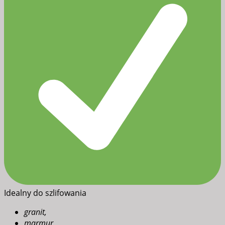
Idealny do szlifowania
granit,
marmur,