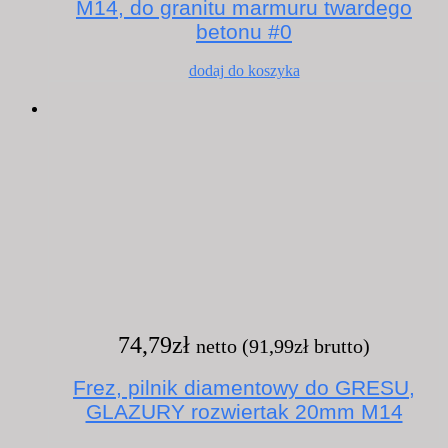
M14, do granitu marmuru twardego
betonu #0
dodaj do koszyka
74,79
zł
netto (
91,99
zł
brutto)
Frez, pilnik diamentowy do GRESU,
GLAZURY rozwiertak 20mm M14