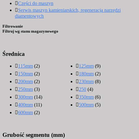
Części do maszyn
Serwis maszyn kamieniarskich, regeneracja narzędzi
diamentowych
Filtrowanie
Filtruj wg stanu magazynowego
Średnica
115mm
(2)
125mm
(9)
150mm
(2)
180mm
(2)
200mm
(2)
230mm
(8)
250mm
(3)
250
(4)
300mm
(14)
350mm
(6)
400mm
(11)
500mm
(5)
600mm
(2)
Grubość segmentu (mm)