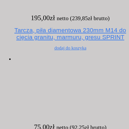
195,00
zł
netto (
239,85
zł
brutto)
Tarcza, piła diamentowa 230mm M14 do
cięcia granitu, marmuru, gresu SPRINT
dodaj do koszyka
75,00
zł
netto (
92,25
zł
brutto)