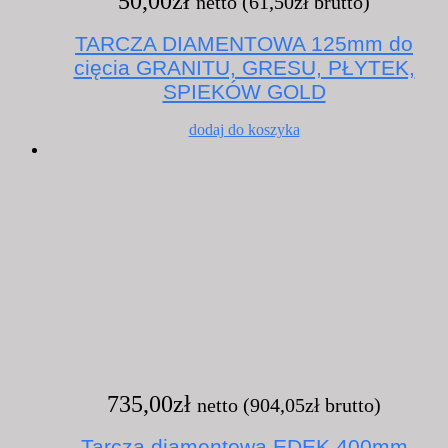
50,00
zł
netto (
61,50
zł
brutto)
TARCZA DIAMENTOWA 125mm do
cięcia GRANITU, GRESU, PŁYTEK,
SPIEKÓW GOLD
dodaj do koszyka
735,00
zł
netto (
904,05
zł
brutto)
Tarcza diamentowa EDEK 400mm