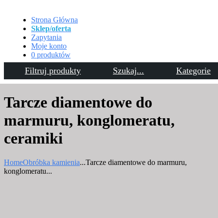
Strona Główna
Sklep/oferta
Zapytania
Moje konto
0 produktów
Filtruj produkty
Szukaj...
Kategorie
Kontakt
Tarcze diamentowe do
marmuru, konglomeratu,
ceramiki
Home
Obróbka kamienia
...
Tarcze diamentowe do marmuru,
konglomeratu...