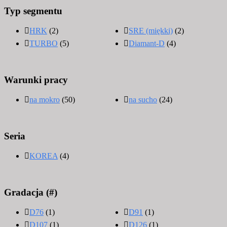
Typ segmentu
HRK
(2)
SRE (miękki)
(2)
TURBO
(5)
Diamant-D
(4)
Warunki pracy
na mokro
(50)
na sucho
(24)
Seria
KOREA
(4)
Gradacja (#)
D76
(1)
D91
(1)
D107
(1)
D126
(1)