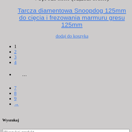
Tarcza diamentowa Snoopdog 125mm
do cięcia i frezowania marmuru gresu
125mm
dodaj do koszyka
1
2
3
4
…
7
8
9
→
Wyszukaj