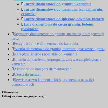
Tarcze diamentowe do granitu i kamienia
Tarcze diamentowe do marmuru, konglomeratu,
ceramiki
Tarcze diamentowe do spieków, dektonu, kwarcu
Liny diamentowe do cięcia granitu, betonu,
piaskowca
Segmenty diamentowe do granitu, marmuru, do regeneracji
tarcz
Frezy i ściernice diamentowe do kamienia
Wiertła diamentowe do granitu, marmuru, piaskowca, gresu
Narzędzia ścierne i polerskie do kamienia
Chemia do kamienia, impregnaty, zmywacze, pielęgnacja
kamienia
Akcesoria do narzędzi diamentowych
Części do maszyn
Serwis maszyn kamieniarskich, regeneracja narzędzi
diamentowych
Filtrowanie
Filtruj wg stanu magazynowego