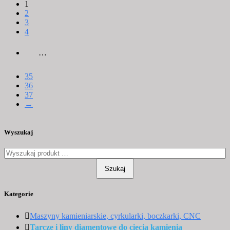
1
2
3
4
…
35
36
37
→
Wyszukaj
Szukaj
Kategorie
Maszyny kamieniarskie, cyrkularki, boczkarki, CNC
Tarcze i liny diamentowe do cięcia kamienia