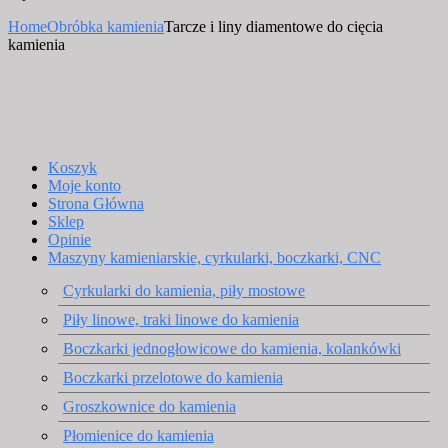
Home
Obróbka kamienia
Tarcze i liny diamentowe do cięcia
kamienia
Koszyk
Moje konto
Strona Główna
Sklep
Opinie
Maszyny kamieniarskie, cyrkularki, boczkarki, CNC
Cyrkularki do kamienia, piły mostowe
Piły linowe, traki linowe do kamienia
Boczkarki jednogłowicowe do kamienia, kolankówki
Boczkarki przelotowe do kamienia
Groszkownice do kamienia
Płomienice do kamienia