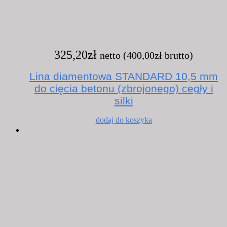
325,20
zł
netto (
400,00
zł
brutto)
Lina diamentowa STANDARD 10,5 mm
do cięcia betonu (zbrojonego) cegły i
silki
dodaj do koszyka