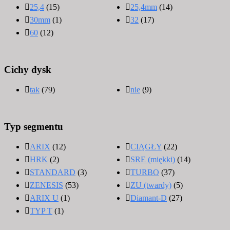
25,4
(15)
25,4mm
(14)
30mm
(1)
32
(17)
60
(12)
Cichy dysk
tak
(79)
nie
(9)
Typ segmentu
ARIX
(12)
CIĄGŁY
(22)
HRK
(2)
SRE (miękki)
(14)
STANDARD
(3)
TURBO
(37)
ZENESIS
(53)
ZU (twardy)
(5)
ARIX U
(1)
Diamant-D
(27)
TYP T
(1)