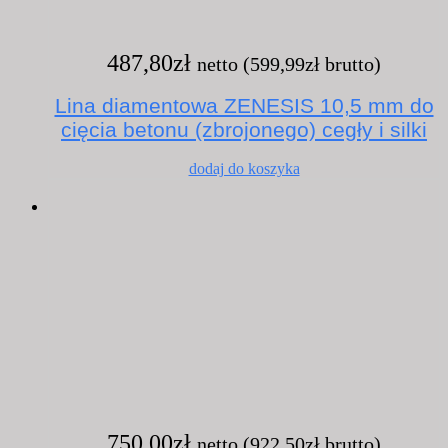
487,80
zł
netto (
599,99
zł
brutto)
Lina diamentowa ZENESIS 10,5 mm do
cięcia betonu (zbrojonego) cegły i silki
dodaj do koszyka
750,00
zł
netto (
922,50
zł
brutto)