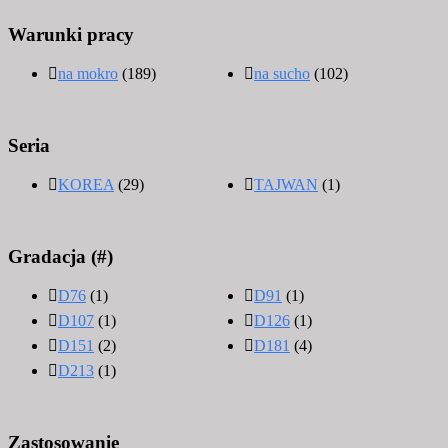
Warunki pracy
na mokro
(189)
na sucho
(102)
Seria
KOREA
(29)
TAJWAN
(1)
Gradacja (#)
D76
(1)
D91
(1)
D107
(1)
D126
(1)
D151
(2)
D181
(4)
D213
(1)
Zastosowanie