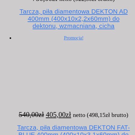
Tarcza, piła diamentowa DEKTON AD
400mm (400x10x2,2x60mm) do
dektonu, wzmacniana, cicha
Promocja!
Pierwotna
Aktualna
540,00
zł
405,00
zł
netto (
498,15
zł
brutto)
cena
cena
Tarcza, piła diamentowa DEKTON FAT-
wynosiła:
wynosi:
BLUE 400mm (400x10x3,1x60mm) do