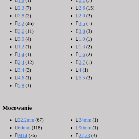
1.8
(1)
2,2
(7)
2,3
(7)
2,6
(15)
2,8
(2)
2.0
(3)
3,2
(46)
3,5
(1)
3,6
(11)
3,8
(3)
3.0
(4)
1,0
(1)
1,2
(1)
1,3
(2)
1,4
(1)
1,6
(2)
2,4
(12)
2,7
(1)
3,4
(3)
4
(1)
4,6
(1)
5,5
(3)
5,8
(1)
Mocowanie
22,2mm
(67)
24mm
(1)
60mm
(118)
90mm
(1)
M14
(36)
22,23
(3)