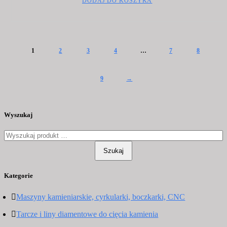
DODAJ DO KOSZYKA
1
2
3
4
…
7
8
9
→
Wyszukaj
Szukaj
Kategorie
Maszyny kamieniarskie, cyrkularki, boczkarki, CNC
Tarcze i liny diamentowe do cięcia kamienia