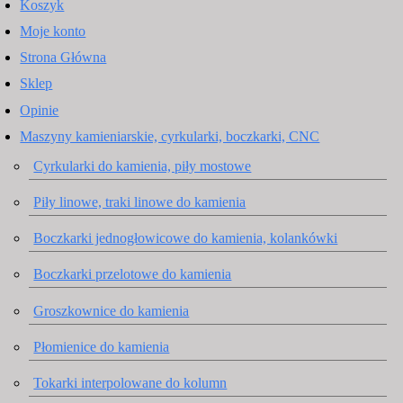
Koszyk
Moje konto
Strona Główna
Sklep
Opinie
Maszyny kamieniarskie, cyrkularki, boczkarki, CNC
Cyrkularki do kamienia, piły mostowe
Piły linowe, traki linowe do kamienia
Boczkarki jednogłowicowe do kamienia, kolankówki
Boczkarki przelotowe do kamienia
Groszkownice do kamienia
Płomienice do kamienia
Tokarki interpolowane do kolumn