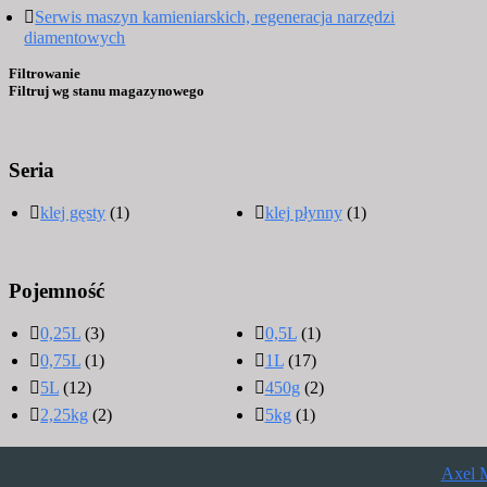
Serwis maszyn kamieniarskich, regeneracja narzędzi
diamentowych
Filtrowanie
Filtruj wg stanu magazynowego
Seria
klej gęsty
(1)
klej płynny
(1)
Pojemność
0,25L
(3)
0,5L
(1)
0,75L
(1)
1L
(17)
5L
(12)
450g
(2)
2,25kg
(2)
5kg
(1)
Axel 