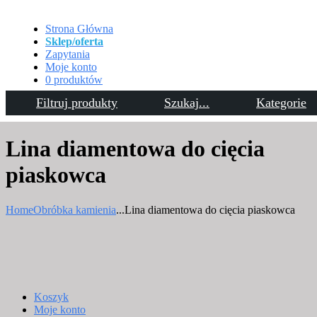
Strona Główna
Sklep/oferta
Zapytania
Moje konto
0 produktów
Filtruj produkty
Szukaj...
Kategorie
Kontakt
Lina diamentowa do cięcia
piaskowca
Home
Obróbka kamienia
...
Lina diamentowa do cięcia piaskowca
Koszyk
Moje konto