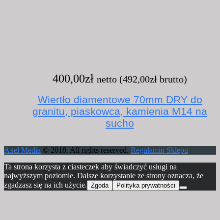
400,00
zł
netto (
492,00
zł
brutto)
Wiertło diamentowe 70mm DRY do
granitu, piaskowca, kamienia M14 na
sucho
Axel Media
© 2018. All rights reserved.
Regulamin Sklepu
Ta strona korzysta z ciasteczek aby świadczyć usługi na
najwyższym poziomie. Dalsze korzystanie ze strony oznacza, że
zgadzasz się na ich użycie.
Zgoda
Polityka prywatności