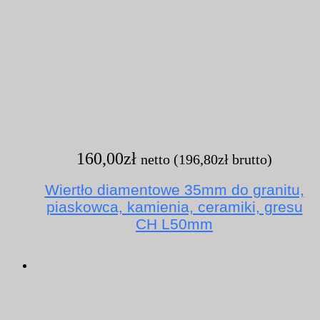
160,00
zł
netto (
196,80
zł
brutto)
Wiertło diamentowe 35mm do granitu,
piaskowca, kamienia, ceramiki, gresu
CH L50mm