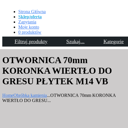
Strona Główna
Sklep/oferta
Zapytania
Moje konto
0 produktów
Filtruj produkty
Szukaj...
Kategorie
Kontakt
OTWORNICA 70mm
KORONKA WIERTŁO DO
GRESU PŁYTEK M14 VB
Home
Obróbka kamienia
...
OTWORNICA 70mm KORONKA
WIERTŁO DO GRESU...