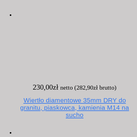
230,00
zł
netto (
282,90
zł
brutto)
Wiertło diamentowe 35mm DRY do
granitu, piaskowca, kamienia M14 na
sucho