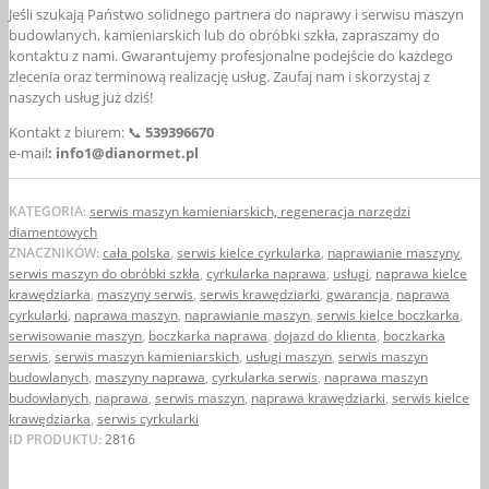
Jeśli szukają Państwo solidnego partnera do naprawy i serwisu maszyn
budowlanych, kamieniarskich lub do obróbki szkła, zapraszamy do
kontaktu z nami. Gwarantujemy profesjonalne podejście do każdego
zlecenia oraz terminową realizację usług. Zaufaj nam i skorzystaj z
naszych usług już dziś!
Kontakt z biurem: 📞
539396670
e-mail
: info1@dianormet.pl
KATEGORIA:
serwis maszyn kamieniarskich, regeneracja narzędzi
diamentowych
ZNACZNIKÓW:
cała polska
,
serwis kielce cyrkularka
,
naprawianie maszyny
,
serwis maszyn do obróbki szkła
,
cyrkularka naprawa
,
usługi
,
naprawa kielce
krawędziarka
,
maszyny serwis
,
serwis krawędziarki
,
gwarancja
,
naprawa
cyrkularki
,
naprawa maszyn
,
naprawianie maszyn
,
serwis kielce boczkarka
,
serwisowanie maszyn
,
boczkarka naprawa
,
dojazd do klienta
,
boczkarka
serwis
,
serwis maszyn kamieniarskich
,
usługi maszyn
,
serwis maszyn
budowlanych
,
maszyny naprawa
,
cyrkularka serwis
,
naprawa maszyn
budowlanych
,
naprawa
,
serwis maszyn
,
naprawa krawędziarki
,
serwis kielce
krawędziarka
,
serwis cyrkularki
ID PRODUKTU:
2816