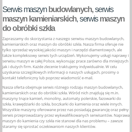
Serwis maszyn
budowlanych,
serwis
maszyn kamieniarskich
, serwis
maszyn
do obróbki szkła
Zapraszamy do skorzystania z naszego serwisu maszyn budowlanych,
kamieniarskich oraz maszyn do obróbki szkła. Nasza firma oferuje nie
tylko sprzedaż wysokiej jakości maszyn i narzędzi diamentowych, ale
także kompleksowy serwis tych urządzeń. Wykonujemy usługi naprawy i
serwisu maszyn w całej Polsce, wykonując prace zarówno dla mniejszych
jak i dużych firm. Każde zlecenie traktujemy indywidualnie. W celu
uzyskania szczegółowych informacji o naszych usługach, prosimy o
kontakt telefoniczny lub poprzez wiadomość e-mail.
Nasza oferta obejmuje serwis różnego rodzaju maszyn budowlanych,
kamieniarskich oraz do obróbki szkła. Wśród nich znajdują się m.in.
maszyny tnące kamień, monoliny, automaty polerskie, fazowarki do
szkła, krawędziarki do szkła, boczkarki do kamienia oraz wiele innych.
Wszystkie maszyny oferowane przez nas posiadają gwarancję oraz pełny
serwis przeprowadzany przez wykwalifikowanych serwisantów. Naprawa
maszyn do kamienia czy szkła nie stanowi dla nas problemu – zawsze
staramy się sprostać oczekiwaniom naszych klientów.