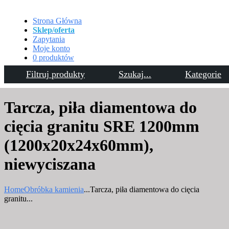
Strona Główna
Sklep/oferta
Zapytania
Moje konto
0 produktów
Filtruj produkty
Szukaj...
Kategorie
Kontakt
Tarcza, piła diamentowa do
cięcia granitu SRE 1200mm
(1200x20x24x60mm),
niewyciszana
Home
Obróbka kamienia
...
Tarcza, piła diamentowa do cięcia
granitu...