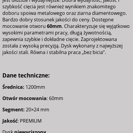
jest dłuższe i wydajniejsze. Dobra wydajność, jakość i
szybkość cięcia jest również wynikiem znakomitego
doboru spoiwa metalowego oraz ziarna diamentowego.
Bardzo dobry stosunek jakości do ceny. Dostępne
mocowanie otworu
60mm
. Charakteryzuje się wyjątkowo
wysokimi parametrami pracy, długą żywotnością,
zapewnia szybkie i dokładne cięcie. Zaprojektowana
została z wysoką precyzją. Dysk wykonany z najwyższej
jakości stali. Równa i stabilna praca „bez bicia”.
Dane techniczne:
Średnica:
1200mm
Otwór mocowania
: 60mm
Segment:
20×24 mm
Jakość
: PREMIUM
Dysk
niewyciszony
.