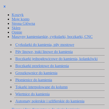
Koszyk
Moje konto
Strona Główna
Sklep
Opinie
Maszyny kamieniarskie, cyrkularki, boczkarki, CNC
Cyrkularki do kamienia, piły mostowe
Piły linowe, traki linowe do kamienia
Boczkarki jednogłowicowe do kamienia, kolankówki
Boczkarki przelotowe do kamienia
Groszkownice do kamienia
Płomienice do kamienia
Tokarki interpolowane do kolumn
Wiertnice do kamienia
Automaty polerskie i szlifierskie do kamienia