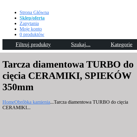
Strona Główna
Sklep/oferta
Zapytania
Moje konto
0 produktów
Filtruj produkty
Szukaj...
Kategorie
Kontakt
Tarcza diamentowa TURBO do
cięcia CERAMIKI, SPIEKÓW
350mm
Home
Obróbka kamienia
...
Tarcza diamentowa TURBO do cięcia
CERAMIKI...