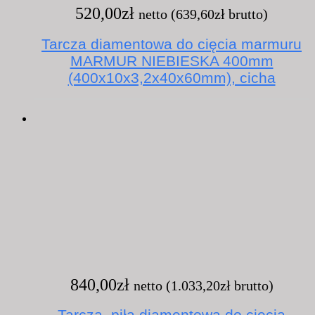
520,00
zł
netto (
639,60
zł
brutto)
Tarcza diamentowa do cięcia marmuru
MARMUR NIEBIESKA 400mm
(400x10x3,2x40x60mm), cicha
840,00
zł
netto (
1.033,20
zł
brutto)
Tarcza, piła diamentowa do cięcia