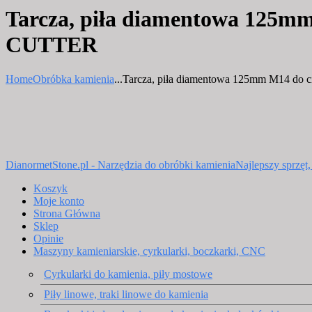
Tarcza, piła diamentowa 125m
CUTTER
Home
Obróbka kamienia
...
Tarcza, piła diamentowa 125mm M14 do cię
DianormetStone.pl - Narzędzia do obróbki kamienia
Najlepszy sprzęt
Koszyk
Moje konto
Strona Główna
Sklep
Opinie
Maszyny kamieniarskie, cyrkularki, boczkarki, CNC
Cyrkularki do kamienia, piły mostowe
Piły linowe, traki linowe do kamienia