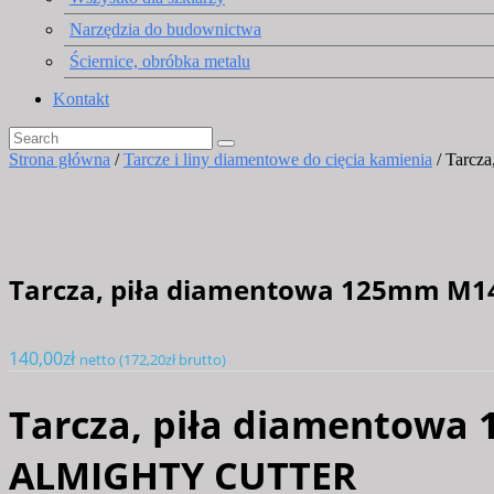
Narzędzia do budownictwa
Ściernice, obróbka metalu
Kontakt
Strona główna
/
Tarcze i liny diamentowe do cięcia kamienia
/ Tarcz
Tarcza, piła diamentowa 125mm M14
140,00
zł
netto (
172,20
zł
brutto)
Tarcza, piła diamentowa 
ALMIGHTY CUTTER