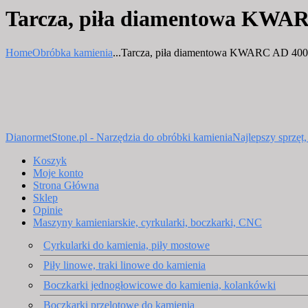
Tarcza, piła diamentowa KWAR
Home
Obróbka kamienia
...
Tarcza, piła diamentowa KWARC AD 400
DianormetStone.pl - Narzędzia do obróbki kamienia
Najlepszy sprzęt
Koszyk
Moje konto
Strona Główna
Sklep
Opinie
Maszyny kamieniarskie, cyrkularki, boczkarki, CNC
Cyrkularki do kamienia, piły mostowe
Piły linowe, traki linowe do kamienia
Boczkarki jednogłowicowe do kamienia, kolankówki
Boczkarki przelotowe do kamienia