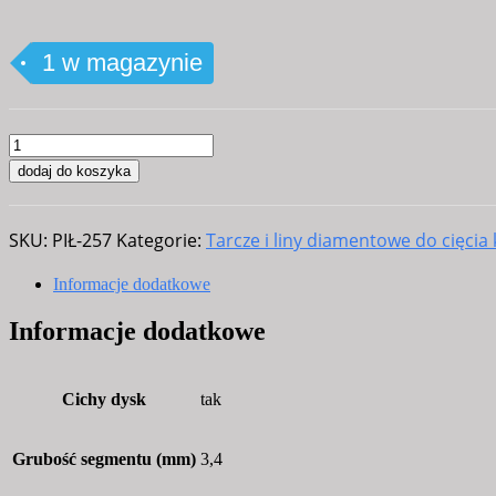
1 w magazynie
ilość
Tarcza,
dodaj do koszyka
piła
diamentowa
SKU:
PIŁ-257
Kategorie:
Tarcze i liny diamentowe do cięcia
KWARC
AD
Informacje dodatkowe
400mm
Informacje dodatkowe
(400x10x3,4x60mm)
do
kwarcu,
Cichy dysk
tak
niebieska
cicha
Grubość segmentu (mm)
3,4