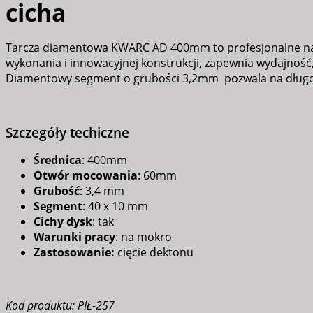
cicha
Tarcza diamentowa KWARC AD 400mm to profesjonalne narzęd
wykonania i innowacyjnej konstrukcji, zapewnia wydajność,
Diamentowy segment o grubości 3,2mm pozwala na długotr
Szczegóły techiczne
Średnica
: 400mm
Otwór mocowania
: 60mm
Grubość
: 3,4 mm
Segment
: 40 x 10 mm
Cichy dysk
: tak
Warunki pracy
: na mokro
Zastosowanie:
cięcie dektonu
Kod produktu: PIŁ-257