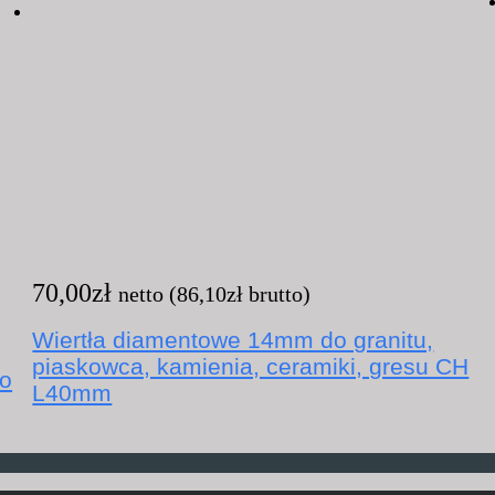
70,00
zł
netto (
86,10
zł
brutto)
Wiertła diamentowe 14mm do granitu,
piaskowca, kamienia, ceramiki, gresu CH
o
L40mm