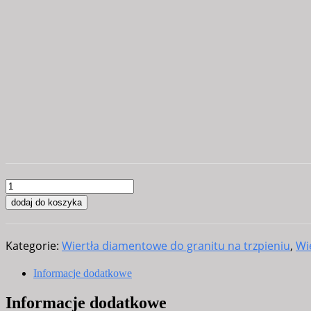
ilość
Wiertło
dodaj do koszyka
diamentowe
pełne
Kategorie:
Wiertła diamentowe do granitu na trzpieniu
,
Wi
DIAMANT-
D
Informacje dodatkowe
14
Informacje dodatkowe
mm