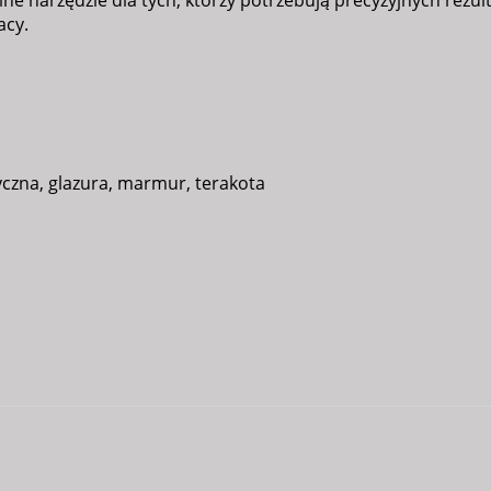
lne narzędzie dla tych, którzy potrzebują precyzyjnych rezu
acy.
czna, glazura, marmur, terakota