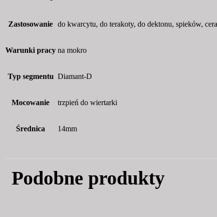
trzpień,
do
Zastosowanie
do kwarcytu, do terakoty, do dektonu, spieków, cer
granitu
gresu
Warunki pracy
na mokro
marmuru
Typ segmentu
Diamant-D
Mocowanie
trzpień do wiertarki
Średnica
14mm
Podobne produkty