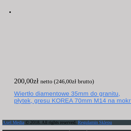
200,00
zł
netto (
246,00
zł
brutto)
Wiertło diamentowe 35mm do granitu,
płytek, gresu KOREA 70mm M14 na mokr
Axel Media
© 2018. All rights reserved.
Regulamin Sklepu