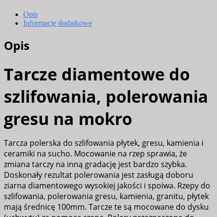
szlifowania,
polerowania
Opis
gresu,
Informacje dodatkowe
tarcza
Opis
do
cięcia,
Tarcze diamentowe do
uchwyt
szlifowania, polerowania
gresu na mokro
Tarcza polerska do szlifowania płytek, gresu, kamienia i
ceramiki na sucho. Mocowanie na rzep sprawia, że
zmiana tarczy na inną gradację jest bardzo szybka.
Doskonały rezultat polerowania jest zasługą doboru
ziarna diamentowego wysokiej jakości i spoiwa. Rzepy do
szlifowania, polerowania gresu, kamienia, granitu, płytek
mają średnicę 100mm. Tarcze te są mocowane do dysku