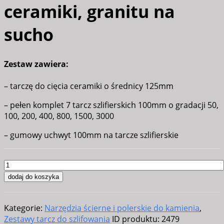
ceramiki, granitu na
sucho
Zestaw zawiera:
– tarczę do cięcia ceramiki o średnicy 125mm
– pełen komplet 7 tarcz szlifierskich 100mm o gradacji 50,
100, 200, 400, 800, 1500, 3000
– gumowy uchwyt 100mm na tarcze szlifierskie
ilość
Komplet
dodaj do koszyka
7
tarcz
Kategorie:
Narzędzia ścierne i polerskie do kamienia
,
do
Zestawy tarcz do szlifowania
ID produktu:
2479