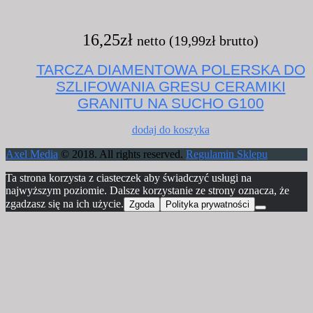
16,25
zł
netto (
19,99
zł
brutto)
TARCZA DIAMENTOWA POLERSKA DO
SZLIFOWANIA GRESU CERAMIKI
GRANITU NA SUCHO G100
dodaj do koszyka
Axel Media
© 2018. All rights reserved.
Regulamin Sklepu
Ta strona korzysta z ciasteczek aby świadczyć usługi na
najwyższym poziomie. Dalsze korzystanie ze strony oznacza, że
zgadzasz się na ich użycie.
Zgoda
Polityka prywatności