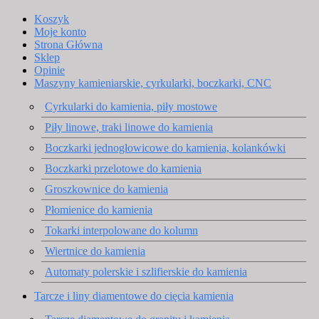
Koszyk
Moje konto
Strona Główna
Sklep
Opinie
Maszyny kamieniarskie, cyrkularki, boczkarki, CNC
Cyrkularki do kamienia, piły mostowe
Piły linowe, traki linowe do kamienia
Boczkarki jednogłowicowe do kamienia, kolankówki
Boczkarki przelotowe do kamienia
Groszkownice do kamienia
Płomienice do kamienia
Tokarki interpolowane do kolumn
Wiertnice do kamienia
Automaty polerskie i szlifierskie do kamienia
Tarcze i liny diamentowe do cięcia kamienia