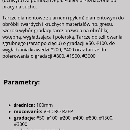
(uchwytu) za pomocą rzepa. Polery przeznaczone do
pracy na sucho.
Tarcze diamentowe z ziarnem (pyłem) diamentowym do
obróbki twardych i kruchych materiałów np. gresu.
Szeroki wybór gradacji tarcz pozwala na obróbkę
wstępną, wygładzającą i polerską. Tarcze do szlifowania
zgrubnego (zaraz po cięciu) o gradacji #50, #100, do
wygładzania krawędzi #200, #400 oraz tarcze do
polerowania o gradacji #800, #1500, #3000.
Parametry:
średnica:
100mm
mocowanie:
VELCRO-RZEP
gradacje:
#50, #100, #200, #400, #800, #1500,
#3000