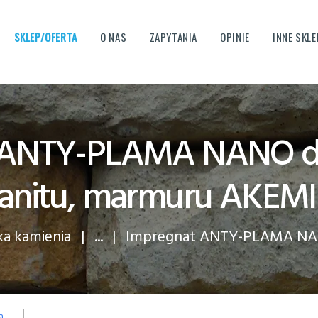
KOSZYK
SKLEP/OFERTA
O NAS
ZAPYTANIA
OPINIE
INNE SKLE
MOJE KONTO
tone.pl - Narzędzia do obrób
LEPSZY SPRZĘT, NARZĘDZIA DO OBRÓBKI KAMIENIA, NARZĘDZIA DLA ZAKŁADÓW KAMIENIARS
STRONA GŁÓWNA
SKLEP
 ANTY-PLAMA NANO do
OPINIE
anitu, marmuru AKEMI
MASZYNY KAMIENIARSKIE,
CYRKULARKI, BOCZKARKI, CNC
a kamienia
...
Impregnat ANTY-PLAMA NANO
TARCZE I LINY DIAMENTOWE
DO CIĘCIA KAMIENIA