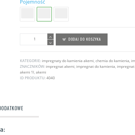
Pojemność
ilość
DODAJ DO KOSZYKA
Impregnat
ANTY-
PLAMA
KATEGORIE:
impregnaty do kamienia akemi
,
chemia do kamienia, i
NANO
ZNACZNIKÓW:
impregnat akemi
,
impregnat do kamienia
,
impregnat
do
akemi 1l
,
akemi
kamienia,
ID PRODUKTU:
4040
granitu,
marmuru
AKEMI
1L
 DODATKOWE
a: