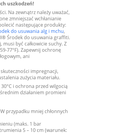
ych uszkodzeń!
ści. Na zewnątrz należy uważać,
 one zmniejszać wchłanianie
polecić następujące produkty:
dek do usuwania alg i mchu
,
® Środek do usuwania graffiti.
musi być całkowicie suchy. Z
(59-77°F). Zapewnij ochronę
dłogowym, ani
skuteczności impregnacji,
talenia zużycia materiału.
 30°C i ochrona przed wilgocią
ośrednim działaniem promieni
. W przypadku mniej chłonnych
ieniu (maks. 1 bar
trumienia 5 – 10 cm (warunek: