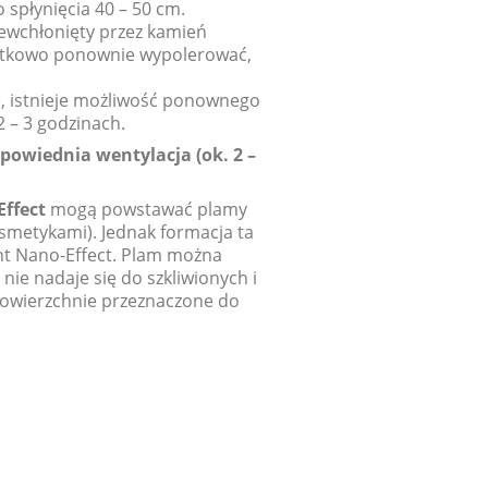
 spłynięcia 40 – 50 cm.
iewchłonięty przez kamień
datkowo ponownie wypolerować,
e, istnieje możliwość ponownego
 – 3 godzinach.
owiednia wentylacja (ok. 2 –
ffect
mogą powstawać plamy
smetykami). Jednak formacja ta
ent Nano-Effect. Plam można
t
nie nadaje się do szkliwionych i
Powierzchnie przeznaczone do