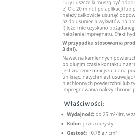
rury i uszczelki muszą być odpo
e) Ok. 20 minut po aplikacji l
należy całkowicie usunąć odpo
aż do usunięcia wykwitów na po
f) Jeżeli nie uzyskano pożądan
nałożenia impregnatu. Efekt hyd
W przypadku stosowania produ
3 dni).
Nawet na kamiennych powierz
po długim czasie kontaktu z ag
jest znacznie mniejsza niż na 
uniknąć, natychmiast usuwając
niechłonnych powierzchni lub t
impregnowania należy chronić 
Właściwości:
Wydajność:
do 25 m²/litr, w 
Kolor:
przezroczysty
Gęstość:
~0,78 g / cm³