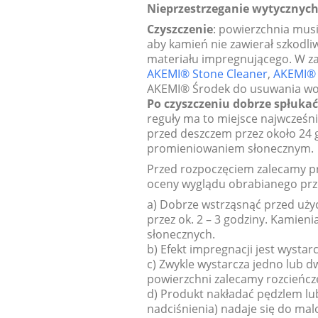
Nieprzestrzeganie wytycznyc
Czyszczenie
: powierzchnia musi
aby kamień nie zawierał szkodl
materiału impregnującego. W za
AKEMI® Stone Cleaner
,
AKEMI® 
AKEMI® Środek do usuwania wosk
Po czyszczeniu dobrze spłuka
reguły ma to miejsce najwcześni
przed deszczem przez około 24
promieniowaniem słonecznym.
Przed rozpoczęciem zalecamy pr
oceny wyglądu obrabianego prze
a) Dobrze wstrząsnąć przed użyc
przez ok. 2 – 3 godziny. Kami
słonecznych.
b) Efekt impregnacji jest wystar
c) Zwykle wystarcza jedno lub 
powierzchni zalecamy rozcieńcz
d) Produkt nakładać pędzlem lu
nadciśnienia) nadaje się do ma