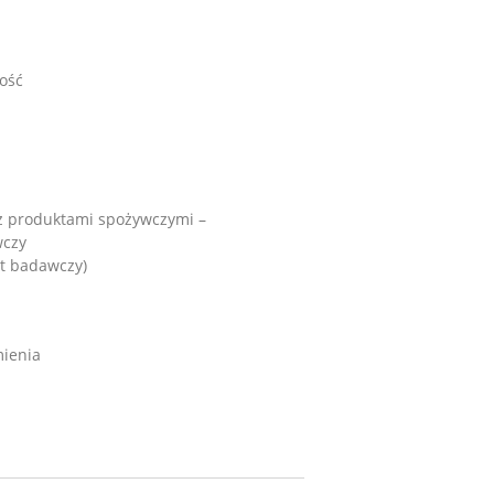
ość
 z produktami spożywczymi –
wczy
ut badawczy)
mienia