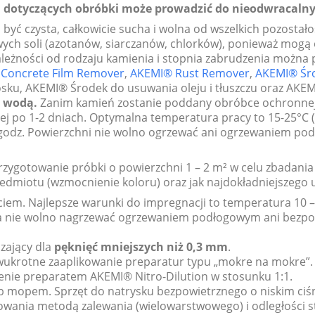
h dotyczących obróbki może prowadzić do nieodwracaln
 być czysta, całkowicie sucha i wolna od wszelkich pozostało
iwych soli (azotanów, siarczanów, chlorków), ponieważ mogą
leżności od rodzaju kamienia i stopnia zabrudzenia można 
Concrete Film Remover
,
AKEMI® Rust Remover
,
AKEMI® Śro
u, AKEMI® Środek do usuwania oleju i tłuszczu oraz AKEMI
ć wodą.
Zanim kamień zostanie poddany obróbce ochronnej, 
ej po 1-2 dniach. Optymalna temperatura pracy to 15-25°C 
 godz. Powierzchni nie wolno ogrzewać ani ogrzewaniem po
zygotowanie próbki o powierzchni 1 – 2 m² w celu zbadania 
dmiotu (wzmocnienie koloru) oraz jak najdokładniejszego us
iem. Najlepsze warunki do impregnacji to temperatura 10 –
enia nie wolno nagrzewać ogrzewaniem podłogowym ani bezp
czający dla
pęknięć mniejszych niż 0,3 mm
.
dwukrotne zaaplikowanie preparatur typu „mokre na mokre”
enie preparatem AKEMI® Nitro-Dilution w stosunku 1:1.
b mopem. Sprzęt do natrysku bezpowietrznego o niskim ciśn
lowania metodą zalewania (wielowarstwowego) i odległości s