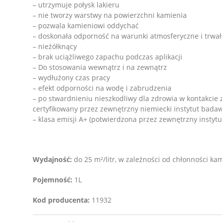
– utrzymuje połysk lakieru
– nie tworzy warstwy na powierzchni kamienia
– pozwala kamieniowi oddychać
– doskonała odporność na warunki atmosferyczne i trwał
– nieżółknący
– brak uciążliwego zapachu podczas aplikacji
– Do stosowania wewnątrz i na zewnątrz
– wydłużony czas pracy
– efekt odporności na wodę i zabrudzenia
– po stwardnieniu nieszkodliwy dla zdrowia w kontakcie
certyfikowany przez zewnętrzny niemiecki instytut bada
– klasa emisji A+ (potwierdzona przez zewnętrzny instyt
Wydajność:
do 25 m²/litr, w zależności od chłonności ka
Pojemność:
1L
Kod producenta:
11932