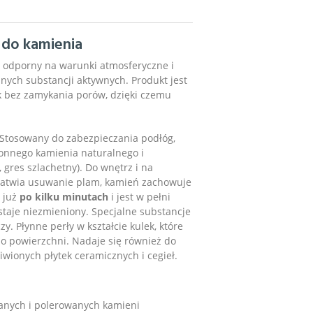
 do kamienia
, odporny na warunki atmosferyczne i
znych substancji aktywnych. Produkt jest
k bez zamykania porów, dzięki czemu
. Stosowany do zabezpieczania podłóg,
łonnego kamienia naturalnego i
 gres szlachetny). Do wnętrz i na
ułatwia usuwanie plam, kamień zachowuje
 już
po kilku minutach
i jest w pełni
staje niezmieniony. Specjalne substancje
y. Płynne perły w kształcie kulek, które
po powierzchni. Nadaje się również do
kliwionych płytek ceramicznych i cegieł.
owanych i polerowanych kamieni