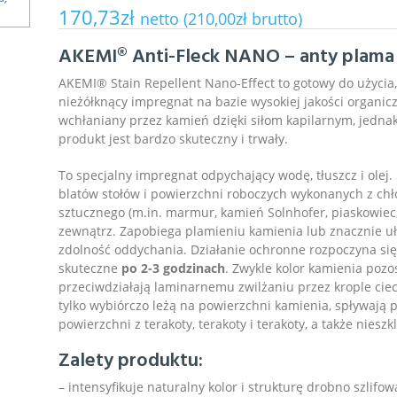
ZAPYTANIA
170,73
zł
netto (
210,00
zł
brutto)
INNE SKLEPY
AKEMI® Anti-Fleck NANO – anty plama
AKEMI® Stain Repellent Nano-Effect to gotowy do użycia
KONTAKT
nieżółknący impregnat na bazie wysokiej jakości organic
wchłaniany przez kamień dzięki siłom kapilarnym, jedna
produkt jest bardzo skuteczny i trwały.
To specjalny impregnat odpychający wodę, tłuszcz i olej
blatów stołów i powierzchni roboczych wykonanych z ch
sztucznego (m.in. marmur, kamień Solnhofer, piaskowiec,
zewnątrz. Zapobiega plamieniu kamienia lub znacznie 
zdolność oddychania. Działanie ochronne rozpoczyna się
skuteczne
po 2-3 godzinach
. Zwykle kolor kamienia pozo
przeciwdziałają laminarnemu zwilżaniu przez krople ciecz
tylko wybiórczo leżą na powierzchni kamienia, spływają 
powierzchni z terakoty, terakoty i terakoty, a także niesz
Zalety produktu:
– intensyfikuje naturalny kolor i strukturę drobno szlif