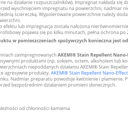
rne na działanie rozpuszczalników). Impregnat nakłada się do
ub przed wyschnięciem impregnatu na powierzchni, nadmiar n
wiednią ściereczką. Wypolerowane powierzchnie należy do
wierzchni.
ego efektu lub impregnacja została nałożona nierównomierni
rofobowy pojawia się po kilku minutach, pełna ochrona po 2
ktu w pomieszczeniach spożywczych konieczna jest odp
chniach zaimpregnowanych
AKEMI® Stain Repellent Nano-E
resywnymi produktami (np. sokiem, octem, alkoholem lub ko
powierzchniach niepoddanych działaniu AKEMI® Stain Repell
 te agresywne produkty.
AKEMI® Stain Repellent Nano-Effec
ynku. Nadmiar preparatu powoduje kwitnienie i plamienie. 
przed bezpośrednim działaniem promieni słonecznych.
zależności od chłonności kamienia