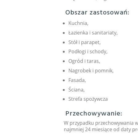
Obszar zastosowań:
Kuchnia,
Łazienka i sanitariaty,
Stół i parapet,
Podłogi i schody,
Ogród i taras,
Nagrobek i pomnik,
Fasada,
Ściana,
Strefa spożywcza
Przechowywanie:
W przypadku przechowywania w 
najmniej 24 miesiące od daty pr