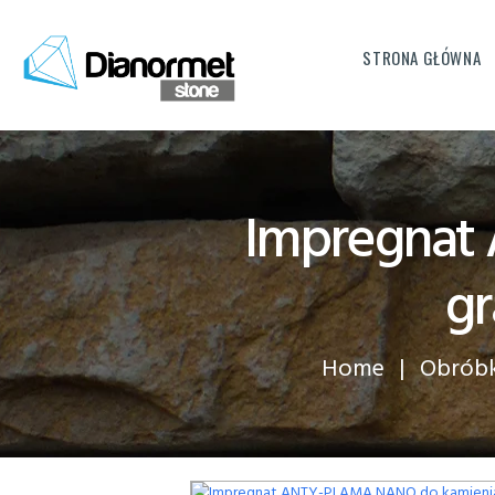
STRONA GŁÓWNA
DianormetS
NAJ
Impregnat
gr
Home
Obróbk