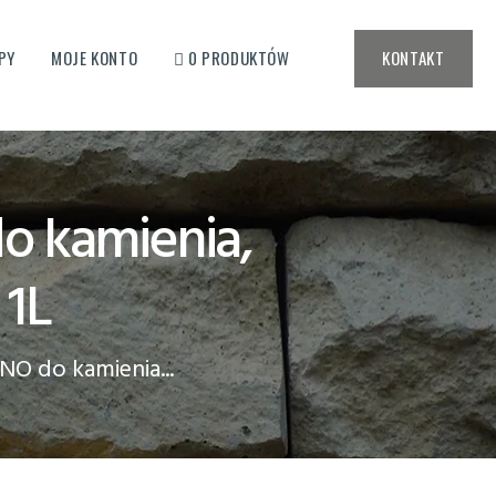
PY
MOJE KONTO
0 PRODUKTÓW
KONTAKT
ki kamienia
KICH
 kamienia,
 1L
 do kamienia...