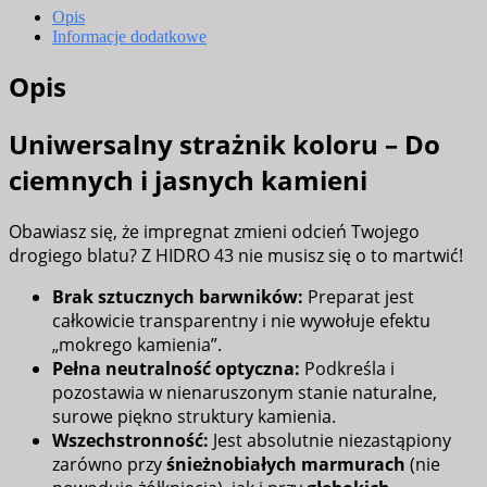
Do
Opis
Koktaktu
Informacje dodatkowe
Z
Opis
Żywnością
1L
Uniwersalny strażnik koloru – Do
ciemnych i jasnych kamieni
Obawiasz się, że impregnat zmieni odcień Twojego
drogiego blatu? Z HIDRO 43 nie musisz się o to martwić!
Brak sztucznych barwników:
Preparat jest
całkowicie transparentny i nie wywołuje efektu
„mokrego kamienia”.
Pełna neutralność optyczna:
Podkreśla i
pozostawia w nienaruszonym stanie naturalne,
surowe piękno struktury kamienia.
Wszechstronność:
Jest absolutnie niezastąpiony
zarówno przy
śnieżnobiałych marmurach
(nie