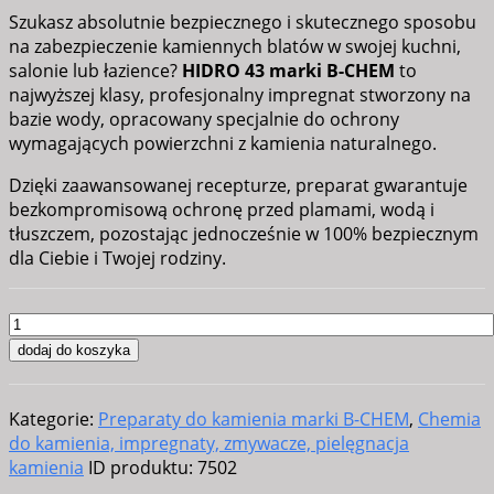
Szukasz absolutnie bezpiecznego i skutecznego sposobu
na zabezpieczenie kamiennych blatów w swojej kuchni,
salonie lub łazience?
HIDRO 43 marki B-CHEM
to
najwyższej klasy, profesjonalny impregnat stworzony na
bazie wody, opracowany specjalnie do ochrony
wymagających powierzchni z kamienia naturalnego.
Dzięki zaawansowanej recepturze, preparat gwarantuje
bezkompromisową ochronę przed plamami, wodą i
tłuszczem, pozostając jednocześnie w 100% bezpiecznym
dla Ciebie i Twojej rodziny.
ilość
IMPREGNAT
dodaj do koszyka
B-
CHEM
Kategorie:
Preparaty do kamienia marki B-CHEM
,
Chemia
HIDRO
do kamienia, impregnaty, zmywacze, pielęgnacja
EKOLOGICZNY
kamienia
ID produktu:
7502
ATEST