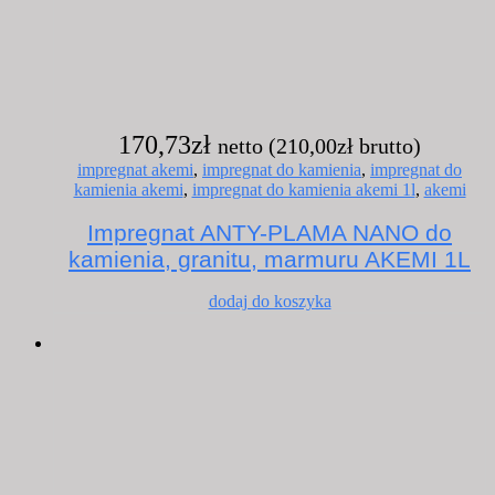
170,73
zł
netto (
210,00
zł
brutto)
impregnat akemi
,
impregnat do kamienia
,
impregnat do
kamienia akemi
,
impregnat do kamienia akemi 1l
,
akemi
Impregnat ANTY-PLAMA NANO do
kamienia, granitu, marmuru AKEMI 1L
dodaj do koszyka