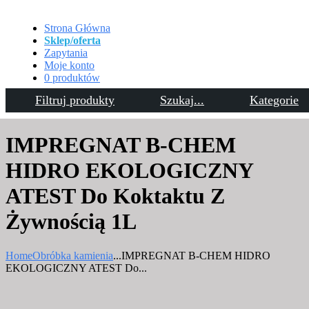
Strona Główna
Sklep/oferta
Zapytania
Moje konto
0 produktów
Filtruj produkty
Szukaj...
Kategorie
Kontakt
IMPREGNAT B-CHEM
HIDRO EKOLOGICZNY
ATEST Do Koktaktu Z
Żywnością 1L
Home
Obróbka kamienia
...
IMPREGNAT B-CHEM HIDRO
EKOLOGICZNY ATEST Do...