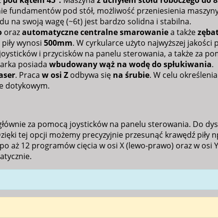
z
pod kątem 45°.
Maszyna
z uchyłem stołu roboczego do 8
ie fundamentów pod stół, możliwość przeniesienia maszyn
du na swoją wagę (~6t) jest bardzo solidna i stabilna.
o
oraz
automatyczne centralne smarowanie
a także
zębat
 piły wynosi
500mm
. W cyrkularce użyto najwyższej jakośc
ysticków i przycisków na panelu sterowania, a także za po
ularka posiada
wbudowany wąż na wodę do spłukiwania
.
aser
. Praca
w osi Z
odbywa się
na śrubie
. W celu określenia
ie dotykowym.
ównie za pomocą joysticków na panelu sterowania. Do dyspo
Dzięki tej opcji możemy precyzyjnie przesunąć krawędź piły
 aż 12 programów cięcia w osi X (lewo-prawo) oraz w osi 
atycznie.