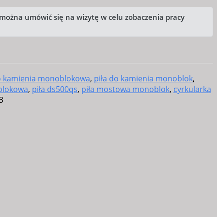
| można umówić się na wizytę w celu zobaczenia pracy
do kamienia monoblokowa
,
piła do kamienia monoblok
,
blokowa
,
piła ds500qs
,
piła mostowa monoblok
,
cyrkularka
3