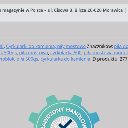
m magazynie w Polsce – ul. Cisowa 3, Bilcza 26-026 Morawica 
NC
,
Cyrkularki do kamienia, piły mostowe
Znaczników:
piła 
k 500qs
,
piła mostowa
,
cyrkularka 500
,
piła mostowa mono
noblok
,
piła 500qs
,
cyrkularka do kamienia
ID produktu:
277