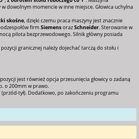
5°
,
z obrotem stołu roboczego co 1°
. Maszyna
y w dowolnym momencie w inne miejsce. Głowica uchylna
ki skośne
, dzięki czemu praca maszyny jest znacznie
i podzespołów firm
Siemens
oraz
Schneider
. Sterowanie w
mocą pilota bezprzewodowego. Silnik główny posiada
 pozycji granicznej należy dojechać tarczą do stołu i
zycji jest również opcja przesunięcia głowicy o zadaną
 np. o 200mm w prawo.
Y (przód-tył). Dodatkowo, po zakończeniu programu