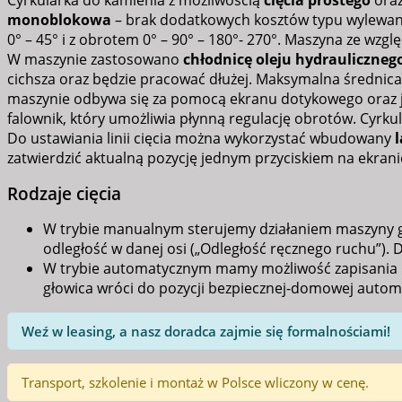
Cyrkularka do kamienia z możliwością
cięcia prostego
ora
monoblokowa
– brak dodatkowych kosztów typu wylewan
0° – 45° i z obrotem 0° – 90° – 180°- 270°. Maszyna ze wzglę
W maszynie zastosowano
chłodnicę oleju hydrauliczneg
cichsza oraz będzie pracować dłużej. Maksymalna średnica
maszynie odbywa się za pomocą ekranu dotykowego oraz jo
falownik, który umożliwia płynną regulację obrotów. Cyrk
Do ustawiania linii cięcia można wykorzystać wbudowany
l
zatwierdzić aktualną pozycję jednym przyciskiem na ekran
Rodzaje cięcia
W trybie manualnym sterujemy działaniem maszyny gł
odległość w danej osi („Odległość ręcznego ruchu”). 
W trybie automatycznym mamy możliwość zapisania po
głowica wróci do pozycji bezpiecznej-domowej autom
Weź w leasing, a nasz doradca zajmie się formalnościami!
Transport, szkolenie i montaż w Polsce wliczony w cenę.