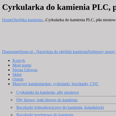
Cyrkularka do kamienia PLC,
Home
Obróbka kamienia
...
Cyrkularka do kamienia PLC, piła mostowa
DianormetStone.pl - Narzędzia do obróbki kamienia
Najlepszy sprzęt
Koszyk
Moje konto
Strona Główna
Sklep
Opinie
Maszyny kamieniarskie, cyrkularki, boczkarki, CNC
Cyrkularki do kamienia, piły mostowe
Piły linowe, traki linowe do kamienia
Boczkarki jednogłowicowe do kamienia, kolankówki
Boczkarki przelotowe do kamienia