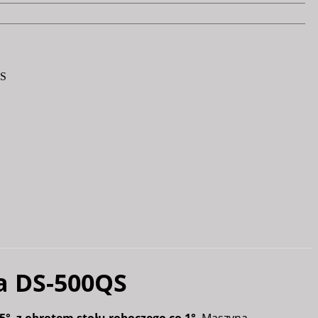
QS
a DS-500QS