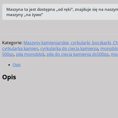
Maszyna ta jest dostępna „od ręki”, znajduje się na naszy
maszyny „na żywo”
Kategorie:
Maszyny kamieniarskie, cyrkularki, boczkarki, C
cyrkularka kamien
,
cyrkularka do cięcia kamienia
,
monoblo
500qs
,
piła monoblok
,
piła do cięcia kamienia ds500qs
,
mo
Opis
Opis