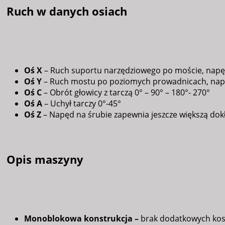
Ruch w danych osiach
Oś X
– Ruch suportu narzędziowego po moście, napęd 
Oś Y
– Ruch mostu po poziomych prowadnicach, napęd
Oś C
– Obrót głowicy z tarczą 0° – 90° – 180°- 270°
Oś A
– Uchył tarczy 0°-45°
Oś Z
– Napęd na śrubie zapewnia jeszcze większą dokł
Opis maszyny
Monoblokowa konstrukcja –
brak dodatkowych kos