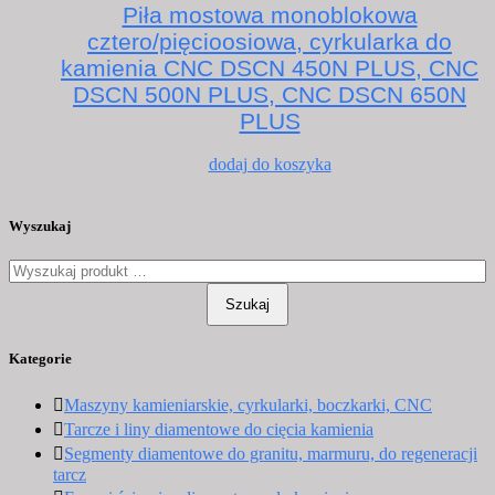
Piła mostowa monoblokowa
cztero/pięcioosiowa, cyrkularka do
kamienia CNC DSCN 450N PLUS, CNC
DSCN 500N PLUS, CNC DSCN 650N
PLUS
Ten
dodaj do koszyka
produkt
ma
wiele
Wyszukaj
wariantów.
Opcje
można
wybrać
Szukaj
na
stronie
Kategorie
produktu
Maszyny kamieniarskie, cyrkularki, boczkarki, CNC
Tarcze i liny diamentowe do cięcia kamienia
Segmenty diamentowe do granitu, marmuru, do regeneracji
tarcz