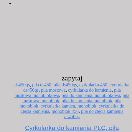
zapytaj
ds450qs
,
piła ds450
,
piła ds450qs
,
cyrkularka 450
,
cyrkularka
ds450qs
,
piła mostowa
,
cyrkularka do kamienia
,
piła
mostowa monoblokowa
,
piła do kamienia monoblokowa
,
piła
mostowa monoblok
,
piła do kamienia monoblok
,
piła
monoblok
,
cyrkularka kamien
,
monoblok
,
cyrkularka do
cięcia kamienia
,
monoblok 450
,
piła do cięcia kamienia
ds450qs
Cyrkularka do kamienia PLC, piła