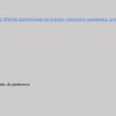
H
,
Wiertła diamentowe do granitu, marmuru, piaskowca, gr
nitu, do piaskowca