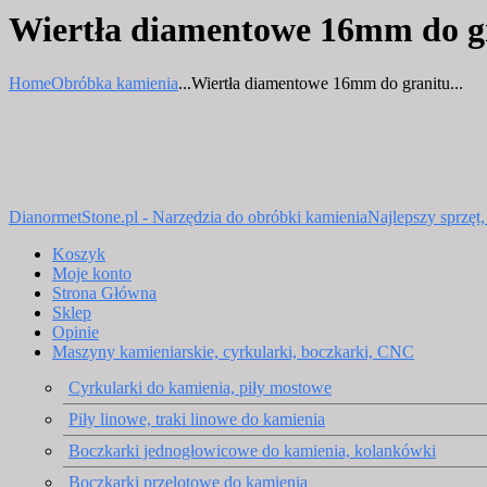
Wiertła diamentowe 16mm do gr
Home
Obróbka kamienia
...
Wiertła diamentowe 16mm do granitu...
DianormetStone.pl - Narzędzia do obróbki kamienia
Najlepszy sprzęt
Koszyk
Moje konto
Strona Główna
Sklep
Opinie
Maszyny kamieniarskie, cyrkularki, boczkarki, CNC
Cyrkularki do kamienia, piły mostowe
Piły linowe, traki linowe do kamienia
Boczkarki jednogłowicowe do kamienia, kolankówki
Boczkarki przelotowe do kamienia