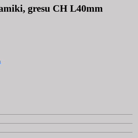
eramiki, gresu CH L40mm
h