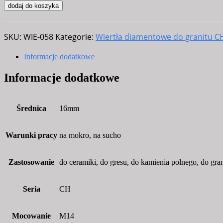
Wiertła
dodaj do koszyka
diamentowe
16mm
SKU:
WIE-058
Kategorie:
Wiertła diamentowe do granitu C
do
granitu,
Informacje dodatkowe
piaskowca,
Informacje dodatkowe
kamienia,
ceramiki,
gresu
Średnica
16mm
CH
L40mm
Warunki pracy
na mokro, na sucho
Zastosowanie
do ceramiki, do gresu, do kamienia polnego, do gra
Seria
CH
Mocowanie
M14