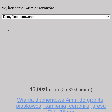
Wyświetlanie 1–8 z 27 wyników
45,00
zł
netto (
55,35
zł
brutto)
Wiertła diamentowe 4mm do granitu,
piaskowca, kamienia, ceramiki, gresu
CH L35mm