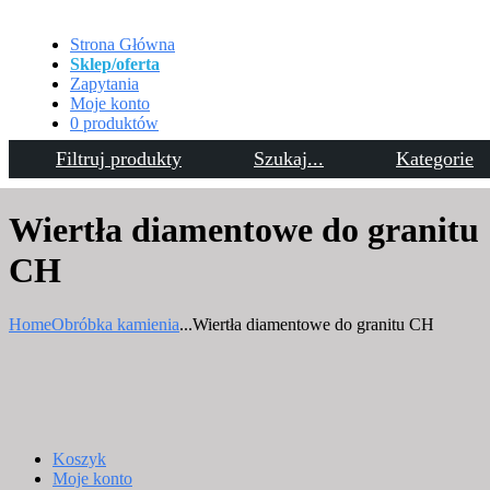
Strona Główna
Sklep/oferta
Zapytania
Moje konto
0 produktów
Filtruj produkty
Szukaj...
Kategorie
Kontakt
Wiertła diamentowe do granitu
CH
Home
Obróbka kamienia
...
Wiertła diamentowe do granitu CH
Koszyk
Moje konto