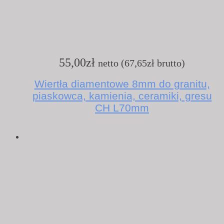
55,00
zł
netto (
67,65
zł
brutto)
Wiertła diamentowe 8mm do granitu,
piaskowca, kamienia, ceramiki, gresu
CH L70mm