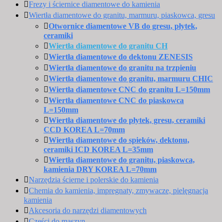
Frezy i ściernice diamentowe do kamienia
Wiertła diamentowe do granitu, marmuru, piaskowca, gresu
Otwornice diamentowe VB do gresu, płytek,
ceramiki
Wiertła diamentowe do granitu CH
Wiertła diamentowe do dektonu ZENESIS
Wiertła diamentowe do granitu na trzpieniu
Wiertła diamentowe do granitu, marmuru CHIC
Wiertła diamentowe CNC do granitu L=150mm
Wiertła diamentowe CNC do piaskowca
L=150mm
Wiertła diamentowe do płytek, gresu, ceramiki
CCD KOREA L=70mm
Wiertła diamentowe do spieków, dektonu,
ceramiki ICD KOREA L=35mm
Wiertła diamentowe do granitu, piaskowca,
kamienia DRY KOREA L=70mm
Narzędzia ścierne i polerskie do kamienia
Chemia do kamienia, impregnaty, zmywacze, pielęgnacja
kamienia
Akcesoria do narzędzi diamentowych
Części do maszyn