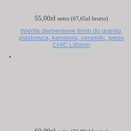
55,00
zł
netto (
67,65
zł
brutto)
Wiertła diamentowe 8mm do granitu,
piaskowca, kamienia, ceramiki, gresu
CHIC L35mm
60,00
zł