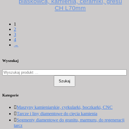
piaskowca, kamienia, ceramiki, gresu
CH L70mm
1
2
3
4
→
Wyszukaj
Szukaj
Kategorie
Maszyny kamieniarskie, cyrkularki, boczkarki, CNC
Tarcze i liny diamentowe do cięcia kamienia
Segmenty diamentowe do granitu, marmuru, do regeneracji
tarcz