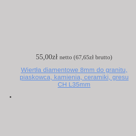
55,00
zł
netto (
67,65
zł
brutto)
Wiertła diamentowe 8mm do granitu,
piaskowca, kamienia, ceramiki, gresu
CH L35mm