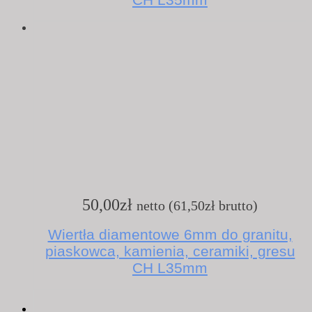
50,00
zł
netto (
61,50
zł
brutto)
Wiertła diamentowe 6mm do granitu,
piaskowca, kamienia, ceramiki, gresu
CH L35mm