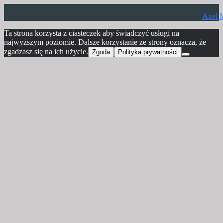
Axel 
Ta strona korzysta z ciasteczek aby świadczyć usługi na
najwyższym poziomie. Dalsze korzystanie ze strony oznacza, że
zgadzasz się na ich użycie.
Zgoda
Polityka prywatności