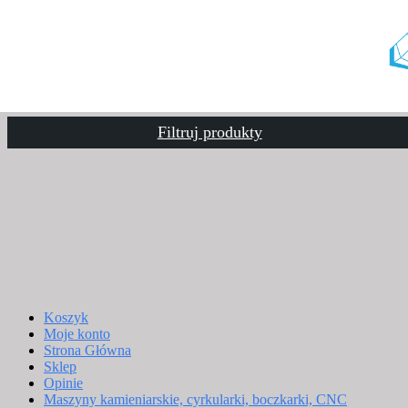
Filtruj produkty
Koszyk
Moje konto
Strona Główna
Sklep
Opinie
Maszyny kamieniarskie, cyrkularki, boczkarki, CNC