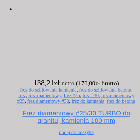
138,21
zł
netto (
170,00
zł
brutto)
frez do szlifowania kamienia
,
frez do szlifowania betonu
,
frez
,
frez diamentowy
,
frez #25
,
frez #30
,
frez diamentowy
#25
,
frez diamentowy #30
,
frez do kamienia
,
frez do betonu
Frez diamentowy #25/30 TURBO do
granitu, kamienia 100 mm
dodaj do koszyka