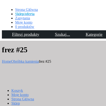
Strona Główna
Sklep/oferta
Zapytania
Moje konto
0 produktów
Filtruj produkty
Szukaj...
Kategorie
Kontakt
frez #25
Home
Obróbka kamienia
frez #25
Koszyk
Moje konto
Strona Główna
Sklep