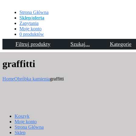
Strona Główna
Sklep/oferta
Zapytania
Moje konto
0 produktów
Filtruj produkty
Szukaj...
Kategorie
Kontakt
graffitti
Home
Obróbka kamienia
graffitti
Koszyk
Moje konto
Strona Główna
Sklep