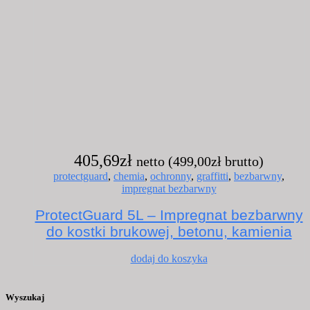
405,69
zł
netto (
499,00
zł
brutto)
protectguard
,
chemia
,
ochronny
,
graffitti
,
bezbarwny
,
impregnat bezbarwny
ProtectGuard 5L – Impregnat bezbarwny
do kostki brukowej, betonu, kamienia
dodaj do koszyka
Wyszukaj