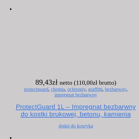
89,43
zł
netto (
110,00
zł
brutto)
protectguard
,
chemia
,
ochronny
,
graffitti
,
bezbarwny
,
impregnat bezbarwny
ProtectGuard 1L – Impregnat bezbarwny
do kostki brukowej, betonu, kamienia
dodaj do koszyka