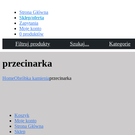
Strona Główna
Sklep/oferta
Zapytania
Moje konto
0 produktów
Filtruj produkty
Szukaj...
Kategorie
Kontakt
przecinarka
Home
Obróbka kamienia
przecinarka
Koszyk
Moje konto
Strona Główna
Sklep