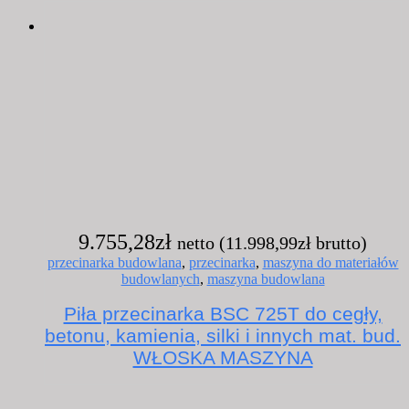
9.755,28
zł
netto (
11.998,99
zł
brutto)
przecinarka budowlana
,
przecinarka
,
maszyna do materiałów
budowlanych
,
maszyna budowlana
Piła przecinarka BSC 725T do cegły,
betonu, kamienia, silki i innych mat. bud.
WŁOSKA MASZYNA