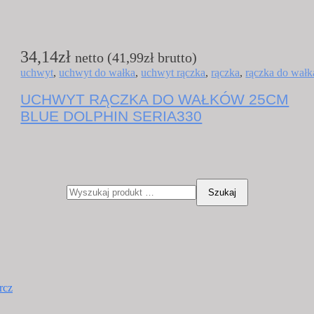
34,14
zł
netto (
41,99
zł
brutto)
uchwyt
,
uchwyt do wałka
,
uchwyt rączka
,
rączka
,
rączka do wałk
UCHWYT RĄCZKA DO WAŁKÓW 25CM
BLUE DOLPHIN SERIA330
Szukaj
rcz