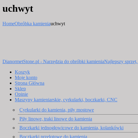
uchwyt
Home
Obróbka kamienia
uchwyt
DianormetStone.pl - Narzędzia do obróbki kamienia
Najlepszy sprzęt
Koszyk
Moje konto
Strona Główna
Sklep
Opinie
Maszyny kamieniarskie, cyrkularki, boczkarki, CNC
Cyrkularki do kamienia, piły mostowe
Piły linowe, traki linowe do kamienia
Boczkarki jednogłowicowe do kamienia, kolankówki
Boczkarki przelotowe do kamienia