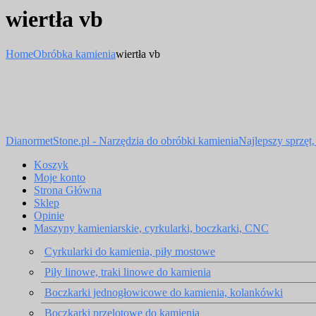
wiertła vb
Home
Obróbka kamienia
wiertła vb
DianormetStone.pl - Narzędzia do obróbki kamienia
Najlepszy sprzęt
Koszyk
Moje konto
Strona Główna
Sklep
Opinie
Maszyny kamieniarskie, cyrkularki, boczkarki, CNC
Cyrkularki do kamienia, piły mostowe
Piły linowe, traki linowe do kamienia
Boczkarki jednogłowicowe do kamienia, kolankówki
Boczkarki przelotowe do kamienia