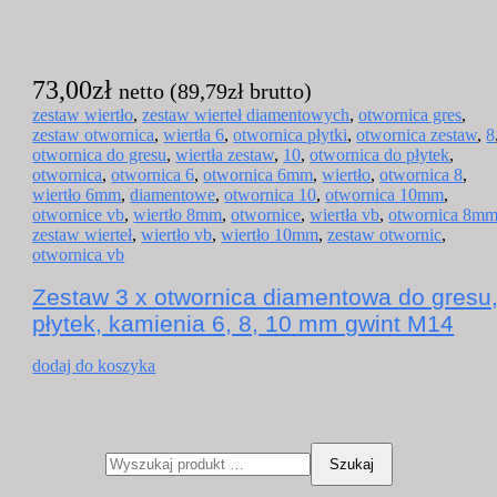
73,00
zł
netto (
89,79
zł
brutto)
zestaw wiertło
,
zestaw wierteł diamentowych
,
otwornica gres
,
zestaw otwornica
,
wiertła 6
,
otwornica płytki
,
otwornica zestaw
,
8
otwornica do gresu
,
wiertła zestaw
,
10
,
otwornica do płytek
,
otwornica
,
otwornica 6
,
otwornica 6mm
,
wiertło
,
otwornica 8
,
wiertło 6mm
,
diamentowe
,
otwornica 10
,
otwornica 10mm
,
otwornice vb
,
wiertło 8mm
,
otwornice
,
wiertła vb
,
otwornica 8m
zestaw wierteł
,
wiertło vb
,
wiertło 10mm
,
zestaw otwornic
,
otwornica vb
Zestaw 3 x otwornica diamentowa do gresu
płytek, kamienia 6, 8, 10 mm gwint M14
dodaj do koszyka
Szukaj