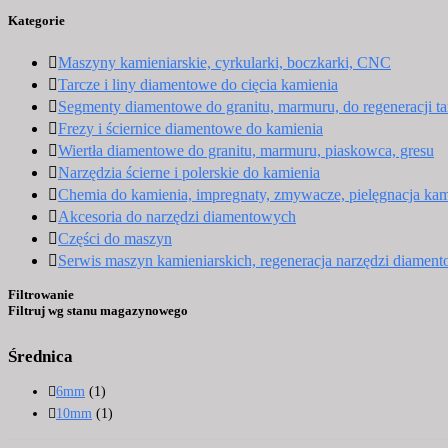
Kategorie
Maszyny kamieniarskie, cyrkularki, boczkarki, CNC
Tarcze i liny diamentowe do cięcia kamienia
Segmenty diamentowe do granitu, marmuru, do regeneracji ta
Frezy i ściernice diamentowe do kamienia
Wiertła diamentowe do granitu, marmuru, piaskowca, gresu
Narzędzia ścierne i polerskie do kamienia
Chemia do kamienia, impregnaty, zmywacze, pielęgnacja kam
Akcesoria do narzędzi diamentowych
Części do maszyn
Serwis maszyn kamieniarskich, regeneracja narzędzi diamen
Filtrowanie
Filtruj wg stanu magazynowego
Średnica
6mm
(1)
10mm
(1)