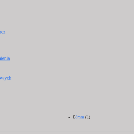
rcz
ienia
towych
8mm
(1)