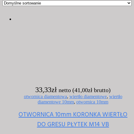
33,33
zł
netto (
41,00
zł
brutto)
otwornica diamentowa
,
wiertło diamentowe
,
wiertło
diamentowe 10mm
,
otwornica 10mm
OTWORNICA 10mm KORONKA WIERTŁO
DO GRESU PŁYTEK M14 VB