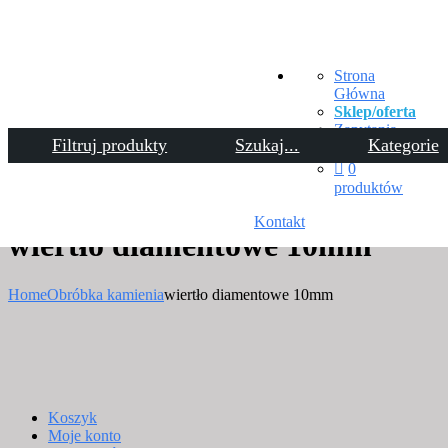
Strona
Główna
Sklep/oferta
Zapytania
Filtruj produkty
Szukaj...
Kategorie
Moje konto
0
produktów
Kontakt
wiertło diamentowe 10mm
Home
Obróbka kamienia
wiertło diamentowe 10mm
Koszyk
Moje konto