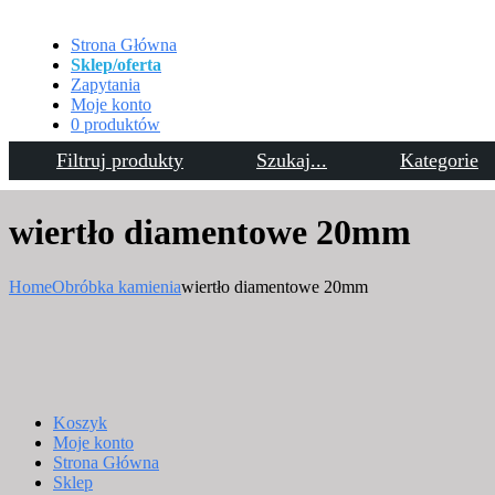
Strona Główna
Sklep/oferta
Zapytania
Moje konto
0 produktów
Filtruj produkty
Szukaj...
Kategorie
Kontakt
wiertło diamentowe 20mm
Home
Obróbka kamienia
wiertło diamentowe 20mm
Koszyk
Moje konto
Strona Główna
Sklep