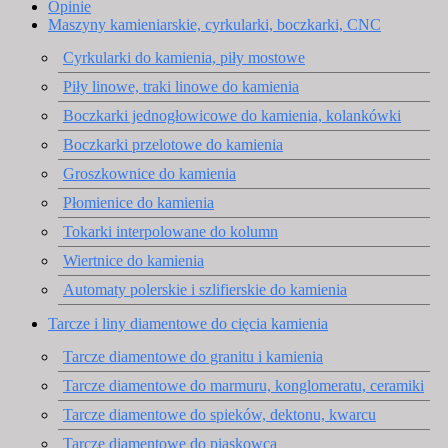
Opinie
Maszyny kamieniarskie, cyrkularki, boczkarki, CNC
Cyrkularki do kamienia, piły mostowe
Piły linowe, traki linowe do kamienia
Boczkarki jednogłowicowe do kamienia, kolankówki
Boczkarki przelotowe do kamienia
Groszkownice do kamienia
Płomienice do kamienia
Tokarki interpolowane do kolumn
Wiertnice do kamienia
Automaty polerskie i szlifierskie do kamienia
Tarcze i liny diamentowe do cięcia kamienia
Tarcze diamentowe do granitu i kamienia
Tarcze diamentowe do marmuru, konglomeratu, ceramiki
Tarcze diamentowe do spieków, dektonu, kwarcu
Tarcze diamentowe do piaskowca