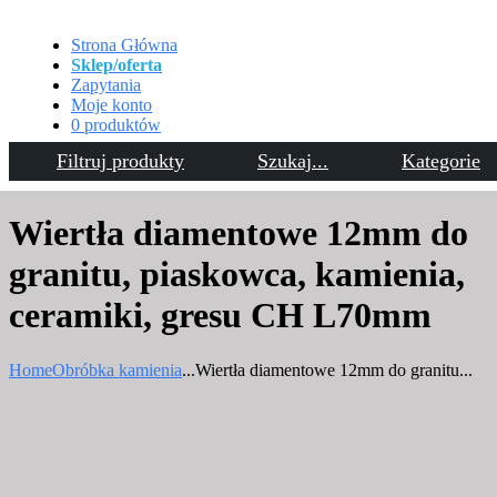
Strona Główna
Sklep/oferta
Zapytania
Moje konto
0 produktów
Filtruj produkty
Szukaj...
Kategorie
Kontakt
Wiertła diamentowe 12mm do
granitu, piaskowca, kamienia,
ceramiki, gresu CH L70mm
Home
Obróbka kamienia
...
Wiertła diamentowe 12mm do granitu...