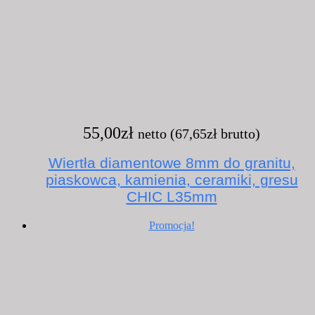
55,00
zł
netto (
67,65
zł
brutto)
Wiertła diamentowe 8mm do granitu,
piaskowca, kamienia, ceramiki, gresu
CHIC L35mm
Promocja!