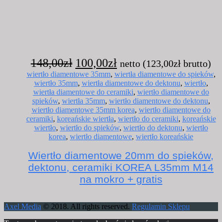
Pierwotna
Aktualna
148,00
zł
100,00
zł
netto (
123,00
zł
brutto)
cena
cena
wiertło diamentowe 35mm
,
wiertła diamentowe do spieków
,
wiertło 35mm
,
wiertła diamentowe do dektonu
,
wiertło
,
wynosiła:
wynosi:
wiertła diamentowe do ceramiki
,
wiertło diamentowe do
148,00zł.
100,00zł.
spieków
,
wiertła 35mm
,
wiertło diamentowe do dektonu
,
wiertło diamentowe 35mm korea
,
wiertło diamentowe do
ceramiki
,
koreańskie wiertła
,
wiertło do ceramiki
,
koreańskie
wiertło
,
wiertło do spieków
,
wiertło do dektonu
,
wiertło
korea
,
wiertło diamentowe
,
wiertło koreańskie
Wiertło diamentowe 20mm do spieków,
dektonu, ceramiki KOREA L35mm M14
na mokro + gratis
Axel Media
© 2018. All rights reserved.
Regulamin Sklepu