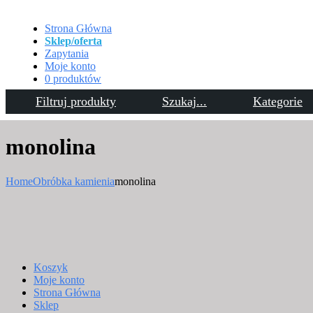
Strona Główna
Sklep/oferta
Zapytania
Moje konto
0 produktów
Filtruj produkty
Szukaj...
Kategorie
Kontakt
monolina
Home
Obróbka kamienia
monolina
Koszyk
Moje konto
Strona Główna
Sklep