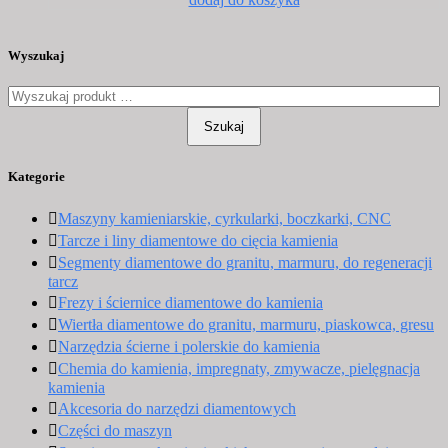
produkt
ma
wiele
Wyszukaj
wariantów.
Opcje
można
wybrać
Szukaj
na
stronie
Kategorie
produktu
Maszyny kamieniarskie, cyrkularki, boczkarki, CNC
Tarcze i liny diamentowe do cięcia kamienia
Segmenty diamentowe do granitu, marmuru, do regeneracji
tarcz
Frezy i ściernice diamentowe do kamienia
Wiertła diamentowe do granitu, marmuru, piaskowca, gresu
Narzędzia ścierne i polerskie do kamienia
Chemia do kamienia, impregnaty, zmywacze, pielęgnacja
kamienia
Akcesoria do narzędzi diamentowych
Części do maszyn