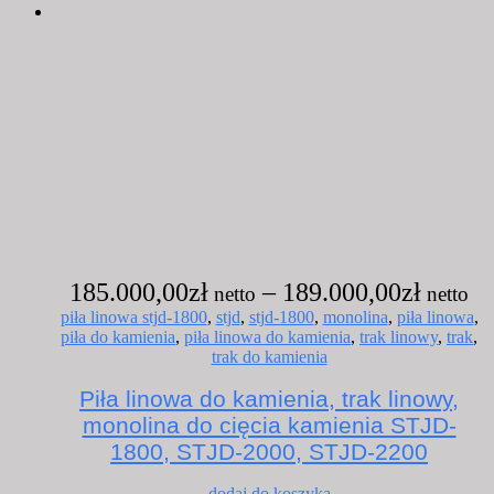
Za
185.000,00
zł
–
189.000,00
zł
ce
piła linowa stjd-1800
,
stjd
,
stjd-1800
,
monolina
,
piła linowa
,
piła do kamienia
,
piła linowa do kamienia
,
trak linowy
,
trak
,
od
trak do kamienia
18
Piła linowa do kamienia, trak linowy,
do
monolina do cięcia kamienia STJD-
18
1800, STJD-2000, STJD-2200
Ten
dodaj do koszyka