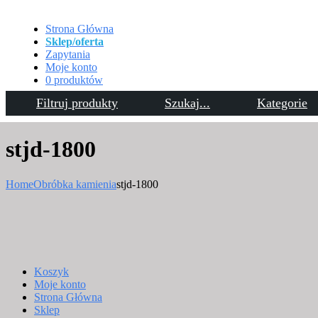
Strona Główna
Sklep/oferta
Zapytania
Moje konto
0 produktów
Filtruj produkty
Szukaj...
Kategorie
Kontakt
stjd-1800
Home
Obróbka kamienia
stjd-1800
Koszyk
Moje konto
Strona Główna
Sklep