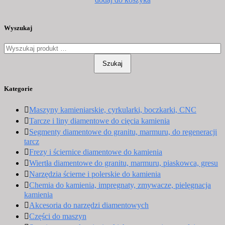
produkt
ma
wiele
Wyszukaj
wariantów.
Opcje
można
wybrać
Szukaj
na
stronie
Kategorie
produktu
Maszyny kamieniarskie, cyrkularki, boczkarki, CNC
Tarcze i liny diamentowe do cięcia kamienia
Segmenty diamentowe do granitu, marmuru, do regeneracji
tarcz
Frezy i ściernice diamentowe do kamienia
Wiertła diamentowe do granitu, marmuru, piaskowca, gresu
Narzędzia ścierne i polerskie do kamienia
Chemia do kamienia, impregnaty, zmywacze, pielęgnacja
kamienia
Akcesoria do narzędzi diamentowych
Części do maszyn