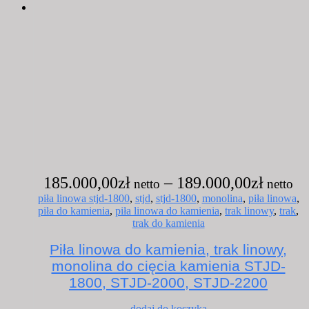
Za
185.000,00
zł
–
189.000,00
zł
ce
piła linowa stjd-1800
,
stjd
,
stjd-1800
,
monolina
,
piła linowa
,
piła do kamienia
,
piła linowa do kamienia
,
trak linowy
,
trak
,
od
trak do kamienia
18
Piła linowa do kamienia, trak linowy,
do
monolina do cięcia kamienia STJD-
18
1800, STJD-2000, STJD-2200
Ten
dodaj do koszyka