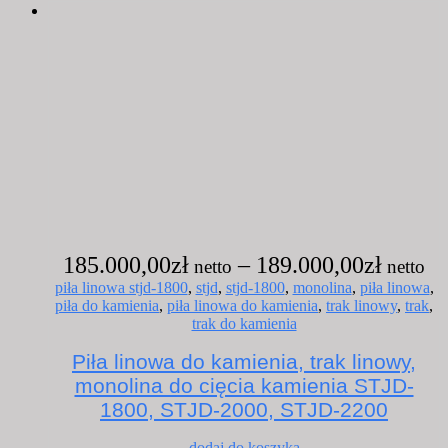
Za
185.000,00
zł
–
189.000,00
zł
ce
piła linowa stjd-1800
,
stjd
,
stjd-1800
,
monolina
,
piła linowa
,
piła do kamienia
,
piła linowa do kamienia
,
trak linowy
,
trak
,
od
trak do kamienia
18
Piła linowa do kamienia, trak linowy,
do
monolina do cięcia kamienia STJD-
18
1800, STJD-2000, STJD-2200
Ten
dodaj do koszyka