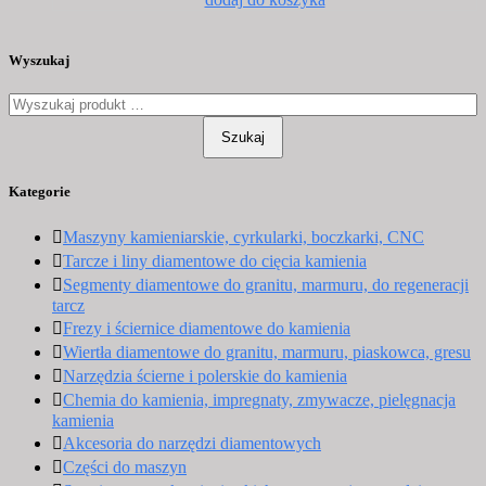
produkt
ma
wiele
Wyszukaj
wariantów.
Opcje
można
wybrać
Szukaj
na
stronie
Kategorie
produktu
Maszyny kamieniarskie, cyrkularki, boczkarki, CNC
Tarcze i liny diamentowe do cięcia kamienia
Segmenty diamentowe do granitu, marmuru, do regeneracji
tarcz
Frezy i ściernice diamentowe do kamienia
Wiertła diamentowe do granitu, marmuru, piaskowca, gresu
Narzędzia ścierne i polerskie do kamienia
Chemia do kamienia, impregnaty, zmywacze, pielęgnacja
kamienia
Akcesoria do narzędzi diamentowych
Części do maszyn