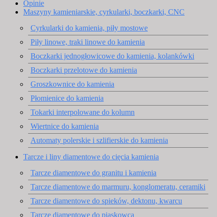
Opinie
Maszyny kamieniarskie, cyrkularki, boczkarki, CNC
Cyrkularki do kamienia, piły mostowe
Piły linowe, traki linowe do kamienia
Boczkarki jednogłowicowe do kamienia, kolankówki
Boczkarki przelotowe do kamienia
Groszkownice do kamienia
Płomienice do kamienia
Tokarki interpolowane do kolumn
Wiertnice do kamienia
Automaty polerskie i szlifierskie do kamienia
Tarcze i liny diamentowe do cięcia kamienia
Tarcze diamentowe do granitu i kamienia
Tarcze diamentowe do marmuru, konglomeratu, ceramiki
Tarcze diamentowe do spieków, dektonu, kwarcu
Tarcze diamentowe do piaskowca