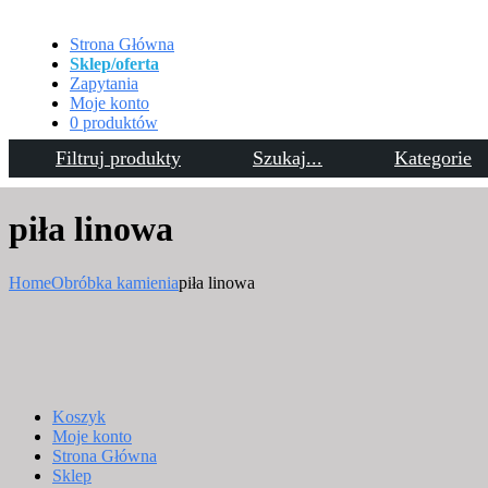
Strona Główna
Sklep/oferta
Zapytania
Moje konto
0 produktów
Filtruj produkty
Szukaj...
Kategorie
Kontakt
piła linowa
Home
Obróbka kamienia
piła linowa
Koszyk
Moje konto
Strona Główna
Sklep